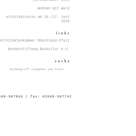
– 20.September 2016
Wohnen mit Wald
architektouren am 26./27. Juni
2016
links
Architektenkammer Rheinland-Pfalz
Bundesstiftung Baukultur e.V.
suche
688-987866 | fax: 02688-987742