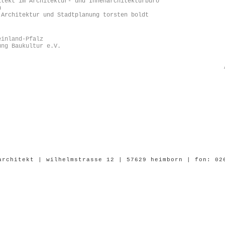
itekt im Architektur- und Innenarchitekturbüro
n
 Architektur und Stadtplanung torsten boldt
einland-Pfalz
ung Baukultur e.V.
architekt | wilhelmstrasse 12 | 57629 heimborn | fon: 02