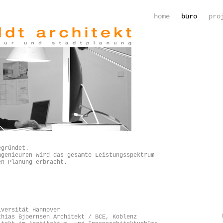
home
büro
pro
egründet.
ngenieuren wird das gesamte Leistungsspektrum
en Planung erbracht.
iversität Hannover
thias Bjoernsen Architekt / BCE, Koblenz