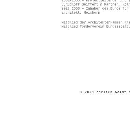
2001-2005 – Projektleitender Arch
v.Rudloff Seiffert & Partner, Köl
seit 2005 – Inhaber des Büros für
architekt, Heimborn
Mitglied der Architektenkammer Rh
Mitglied Förderverein Bundesstift
© 2026 torsten boldt 